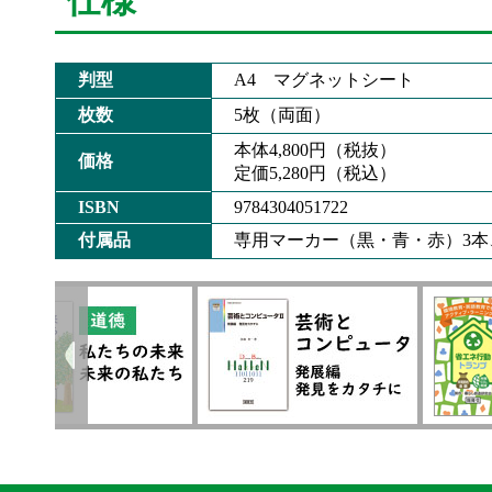
判型
A4 マグネットシート
枚数
5枚（両面）
本体4,800円（税抜）
価格
定価5,280円（税込）
ISBN
9784304051722
付属品
専用マーカー（黒・青・赤）3本