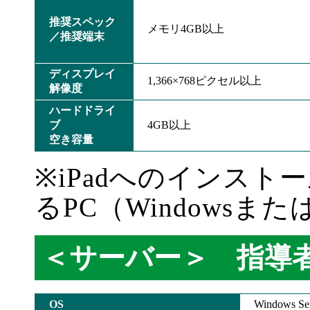
推奨スペック
メモリ4GB以上
／推奨端末
ディスプレイ
1,366×768ピクセル以上
解像度
ハードドライ
ブ
4GB以上
空き容量
※iPadへのインスト
るPC（Windowsま
＜サーバー＞ 指導
OS
Windows