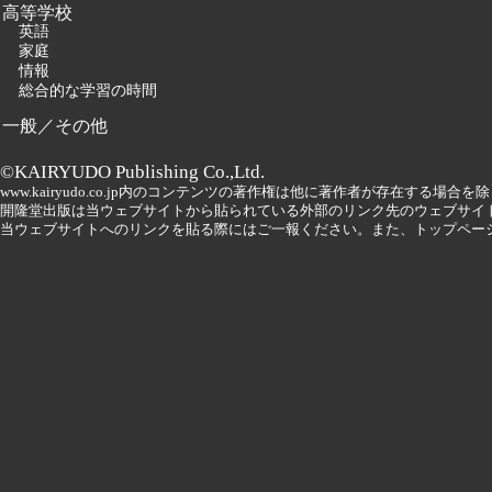
高等学校
英語
家庭
情報
総合的な学習の時間
一般／その他
©KAIRYUDO Publishing Co.,Ltd.
www.kairyudo.co.jp内のコンテンツの著作権は他に著作者が存在する場
開隆堂出版は当ウェブサイトから貼られている外部のリンク先のウェブサイ
当ウェブサイトへのリンクを貼る際にはご一報ください。また、トップペー