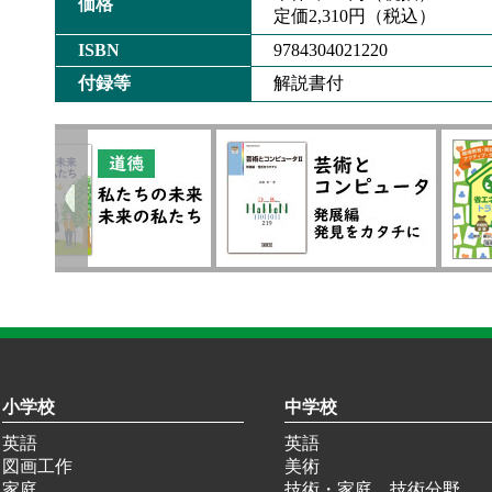
価格
定価2,310円（税込）
ISBN
9784304021220
付録等
解説書付
小学校
中学校
英語
英語
図画工作
美術
家庭
技術・家庭 技術分野