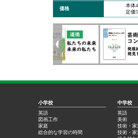
本体
価格
定価
小学校
中学校
英語
英語
図画工作
美術
家庭
技術・家
総合的な学習の時間
技術・家