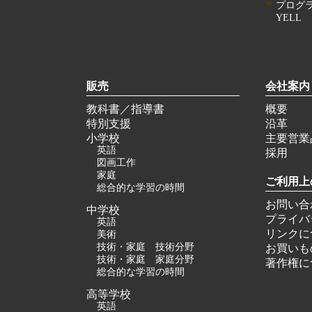
プログ
YELL
販売
会社案内
教科書／指導書
概要
特別支援
沿革
小学校
主要営業
英語
採用
図画工作
家庭
ご利用上
総合的な学習の時間
お問い合
中学校
プライバ
英語
リンクに
美術
技術・家庭 技術分野
お買いも
技術・家庭 家庭分野
著作権に
総合的な学習の時間
高等学校
英語