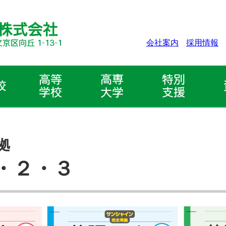
会社案内
採用情報
拠
・２・３