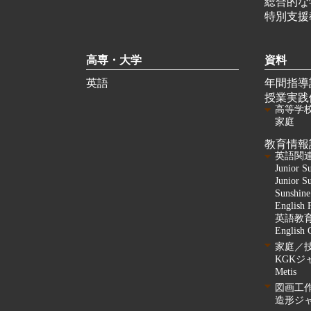
総合的な
特別支援
高専・大学
資料
英語
年間指導
授業実践
高等学
家庭
教育情報
英語関
Junior S
Junior S
Sunshine
English 
英語教
English 
家庭／
KGKジ
Metis
図画工
造形ジ