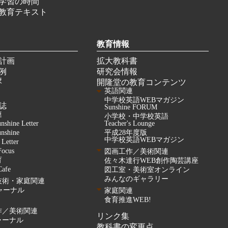
学習の時間
教育テキスト
教育情報
計画
拡大教科書
例
研究会情報
校
開隆堂の教育コンテンツ
英語関連
中学校英語WEBマガジン
誌
Sunshine FORUM
連
小学校・中学校英語
unshine Letter
Teacher's Lounge
unshine
平成28年度版
中学校英語WEBマガジン
 Letter
Focus
図画工作／美術関連
育
佐々木達行WEB創作陶芸講座
Cafe
図工室・美術室オンライン
みんなのギャラリー
技術・家庭関連
ャーナル
家庭関連
食育推進WEB!
作／美術関連
リンク集
ャーナル
教科書の変更点