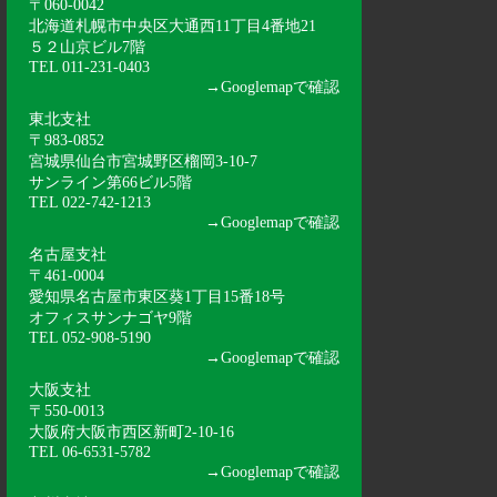
〒060-0042
北海道札幌市中央区大通西11丁目4番地21
５２山京ビル7階
TEL 011-231-0403
→
Googlemapで確認
東北支社
〒983-0852
宮城県仙台市宮城野区榴岡3-10-7
サンライン第66ビル5階
TEL 022-742-1213
→
Googlemapで確認
名古屋支社
〒461-0004
愛知県名古屋市東区葵1丁目15番18号
オフィスサンナゴヤ9階
TEL 052-908-5190
→
Googlemapで確認
大阪支社
〒550-0013
大阪府大阪市西区新町2-10-16
TEL 06-6531-5782
→
Googlemapで確認