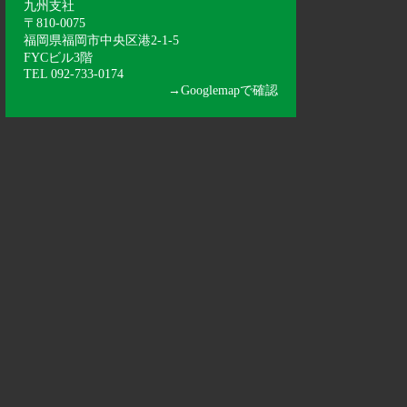
九州支社
〒810-0075
福岡県福岡市中央区港2-1-5
FYCビル3階
TEL 092-733-0174
→
Googlemapで確認