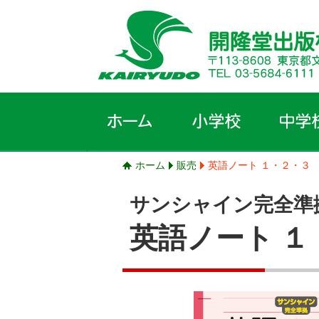
ホーム
販売
英語ノート １・２・３
サンシャイン完全準
英語ノート １