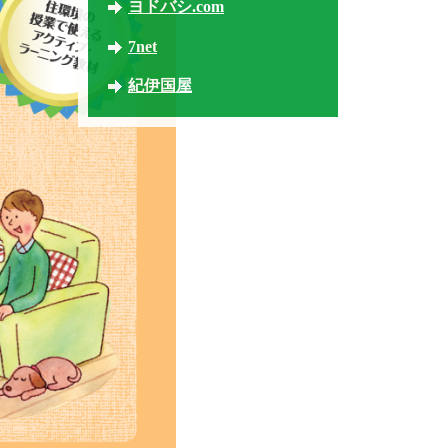
ヨドバシ.com
7net
紀伊国屋