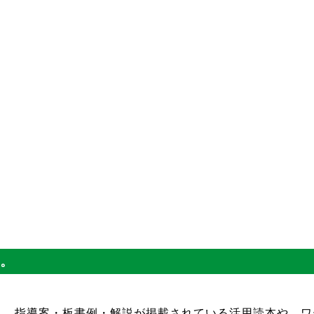
。
指導案・板書例・解説が掲載されている活用読本や、ワ