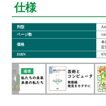
仕様
判型
A4
ページ数
14
本
価格
定
ISBN
97