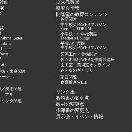
計画
拡大教科書
例
研究会情報
校
開隆堂の教育コンテンツ
英語関連
中学校英語WEBマガジン
誌
Sunshine FORUM
連
小学校・中学校英語
unshine Letter
Teacher's Lounge
unshine
平成28年度版
中学校英語WEBマガジン
 Letter
Focus
図画工作／美術関連
育
佐々木達行WEB創作陶芸講座
Cafe
図工室・美術室オンライン
みんなのギャラリー
技術・家庭関連
ャーナル
家庭関連
食育推進WEB!
作／美術関連
リンク集
ャーナル
教科書の変更点
ラミング関連
教材の変更点
指導書の変更点
展示会・イベント情報