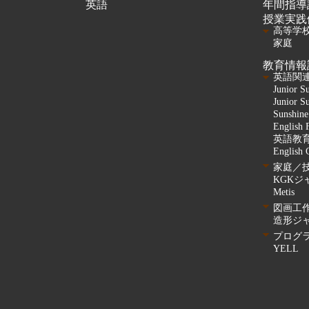
英語
年間指導
授業実践
高等学
家庭
教育情報
英語関
Junior S
Junior S
Sunshine
English 
英語教
English 
家庭／
KGKジ
Metis
図画工
造形ジ
プログ
YELL