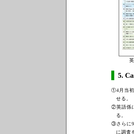
5. 
①4月当
せる。
②英語係
る。
③さらに
に調査