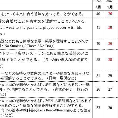
47名
39名
4月
9月
書をひいて本文に合う意味を見つけることができる。
40
36
活の身近なことを表す文を理解することができる。
went to the park and played soccer with his
41
38
ds.）
施設などにある簡単な表示・掲示を理解することができ
40
36
o Smoking / Closed / No Dogs）
ストフード店やレストランにある簡単な英語のメニ
理解することができる。（食べ物や飲み物の名前や
38
38
ど）
ィーなどの招待状や案内のポスターや簡単なお知らせな
31
29
容を理解することができる。（日時，場所など）
ew words)の意味がわかれば，教科書などにある短い手紙
ール）を理解することができる。（家族の紹介，旅行の
26
27
など）
ew words)の意味がわかれば，2年生の教科書などにあるイ
や写真のついた簡単な物語を理解することができる。
33
30
けの絵本や教科書のLet's ReadやReadingのような読み
ージなど）