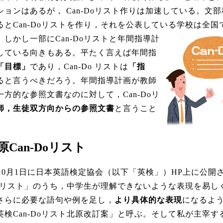
ションはあるが， Can-Doリスト作りは加速している。文
るとCan-Doリストを作り，それを公表している学校は全国で
。
しかし一部にCan-Doリストと年間指導計
している向きもある。平たく言えば年間指
「目標」
であり，Can-Do リストは
「指
ると言うべきだろう。年間指導計画が教師
一方的な参照文書なのに対して，Can-Doリ
師，生徒双方向からの参照文書
と言うこと
。
北原Can-Doリスト
年10月1日に日本英語検定協会（以下「英検」）HP上に公開
-Doリスト」のうち，中学生が理解できないような表現を易し
さらに必要な語句や例を足し，
より具体的な表現
になるよ
英検Can-Doリスト北原改訂案」と呼ぶ。そして私が主宰す