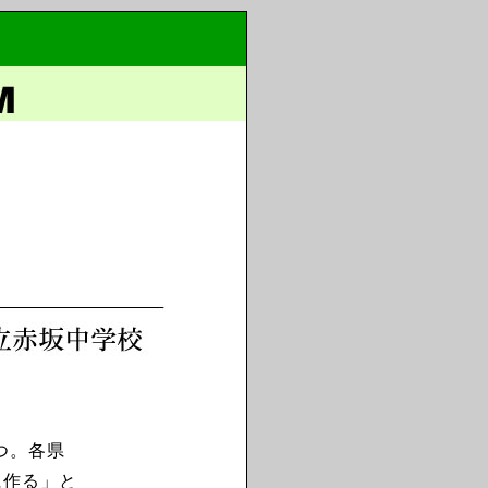
つ。各県
に作る」と