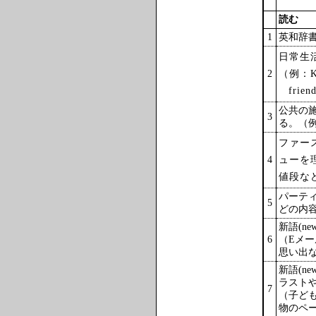
読む
1
英和辞
日常生
2
（例：Ken 
frien
公共の
3
る。（例：N
ファー
4
ューを
値段な
パーテ
5
どの内
新語(n
6
（Eメ
思い出
新語(n
ラスト
7
（子ども向
物のペ