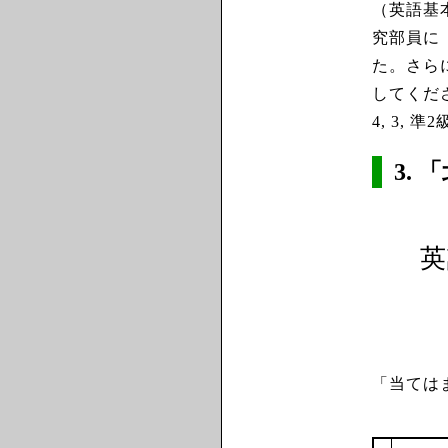
（英語基
究部員に
た。さら
してくださ
4, 3, 
3.
「
英
「当ては