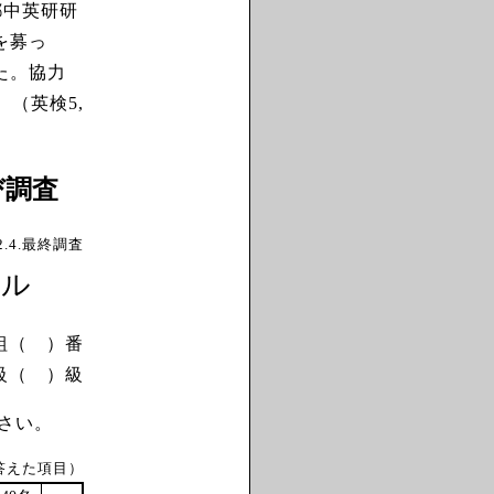
都中英研研
を募っ
た。協力
。（英検5,
び調査
12.4.最終調査
ベル
組（ ）番
級（ ）級
さい。
答えた項目）