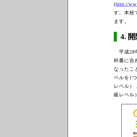
(
http://ww
す。本校
ます。
4. 
平成28
科書に合
なったこ
ベルを1
レベル）
級レベル