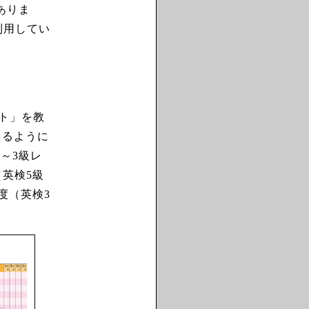
もありま
利用してい
スト」を教
きるように
～3級レ
英検5級
度（英検3