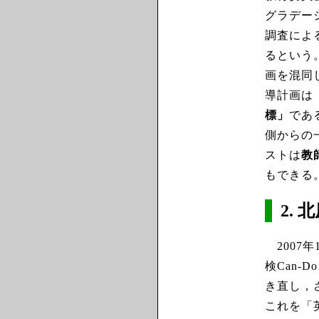
グラデー
調査によ
るという
画を混同
導計画は
標」
であ
側からの
ストは
教
もできる
2. 
2007
検Can
き直し，
これを「