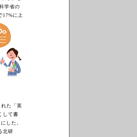
部科学省の
17%に上
された「英
くして書
うにした。
る北研