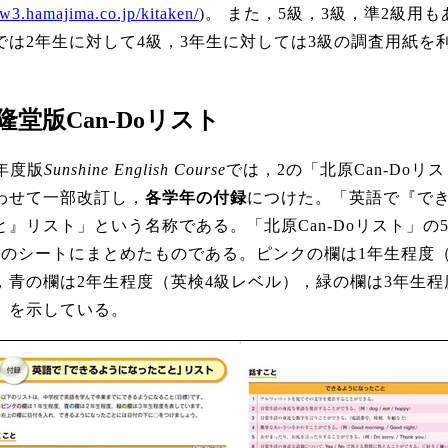
w3.hamajima.co.jp/kitaken/
)。 また，5級，3級，準2級用
では2年生に対して4級，3年生に対しては3級の調査用紙を
開隆堂版Can-Doリスト
年度版
Sunshine English Course
では，2の「北原Can-Doリ
わせて一部改訂し，
各学年の付録
につけた。「英語で『で
と』リスト」という名称である。「北原Can-Doリスト」の5
つのシートにまとめたものである。ピンクの欄は1年生程度（
，青の欄は2年生程度（英検4級レベル），緑の欄は3年生程
）を示している。