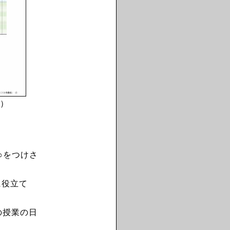
）
○をつけさ
に役立て
の授業の日