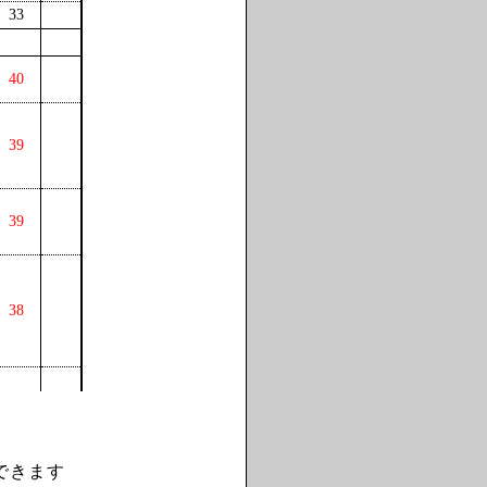
33
40
39
39
38
できます