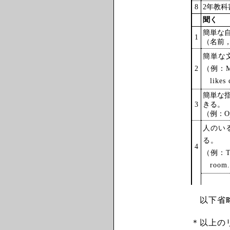
8
2年教
聞く
簡単な
1
（名前
簡単な
2
（例：My s
likes
簡単な
3
きる。
（例：Open 
人のい
る。
4
（例：The 
room
以下省
＊以上の