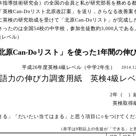
本指導技術研究会）の全国の会員と私が研究部長を務める
「英検Can-Doリスト北原改訂案」を送り，さらなる改善案
に英検の研究助成を受けて「北原Can-Doリスト」が完成し
ったのは全国54校の中学校，参加生徒数約3,000人である
準2級レベル）
北原Can-Doリスト」を使った1年間の伸
平成26年度英検4級レベル（中学2年生）
2014.
語力の伸び力調査用紙 英検4級レ
2年（ ）
英検取得
まる」「だいたい当てはまる」と思う項目に○をつけてくだ
（赤字は9割以上の生徒が「できる」と