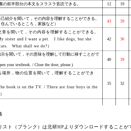
科書の前半部分の本文をスラスラ音読できる。
12
19
自己紹介を聞いて，その内容を理解することができる。
43
39
，住んでいるところ，家族など）
文章を聞いて，その内容を理解することができる。
ister and I want a pet. I like dogs, but she
42
36
 cats. What shall we do?）
指示を聞いて，その意味を理解して行動に移すことがで
40
39
your textbook. / Close the door, please.)
る場所，物の位置を聞いて，理解することができ
35
32
book is on the TV. / There are four boys in the
.）
略
リスト（ブランク）は北研HPよりダウンロードすることが