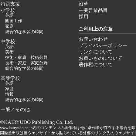
特別支援
沿革
小学校
主要営業品目
英語
採用
図画工作
家庭
ご利用上の注意
総合的な学習の時間
お問い合わせ
中学校
プライバシーポリシー
英語
リンクについて
美術
技術・家庭 技術分野
お買いものについて
技術・家庭 家庭分野
著作権について
総合的な学習の時間
高等学校
英語
家庭
情報
総合的な学習の時間
一般／その他
©KAIRYUDO Publishing Co.,Ltd.
www.kairyudo.co.jp内のコンテンツの著作権は他に著作者が存在する場
開隆堂出版は当ウェブサイトから貼られている外部のリンク先のウェブサイ