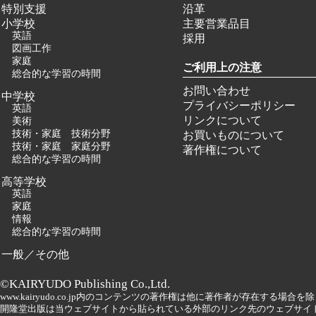
特別支援
沿革
小学校
主要営業品目
英語
採用
図画工作
家庭
ご利用上の注意
総合的な学習の時間
お問い合わせ
中学校
プライバシーポリシー
英語
リンクについて
美術
技術・家庭 技術分野
お買いものについて
技術・家庭 家庭分野
著作権について
総合的な学習の時間
高等学校
英語
家庭
情報
総合的な学習の時間
一般／その他
©KAIRYUDO Publishing Co.,Ltd.
www.kairyudo.co.jp内のコンテンツの著作権は他に著作者が存在する場
開隆堂出版は当ウェブサイトから貼られている外部のリンク先のウェブサイ