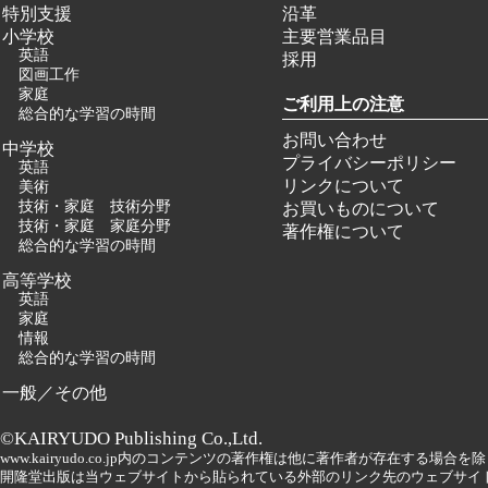
特別支援
沿革
小学校
主要営業品目
英語
採用
図画工作
家庭
ご利用上の注意
総合的な学習の時間
お問い合わせ
中学校
プライバシーポリシー
英語
リンクについて
美術
技術・家庭 技術分野
お買いものについて
技術・家庭 家庭分野
著作権について
総合的な学習の時間
高等学校
英語
家庭
情報
総合的な学習の時間
一般／その他
©KAIRYUDO Publishing Co.,Ltd.
www.kairyudo.co.jp内のコンテンツの著作権は他に著作者が存在する場
開隆堂出版は当ウェブサイトから貼られている外部のリンク先のウェブサイ