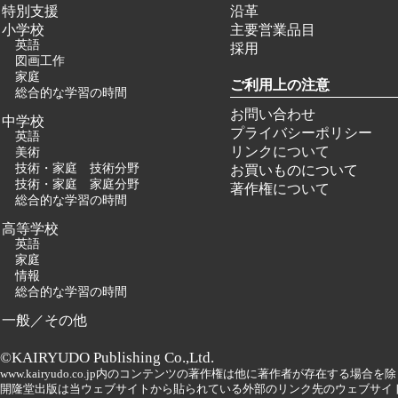
特別支援
沿革
小学校
主要営業品目
英語
採用
図画工作
家庭
ご利用上の注意
総合的な学習の時間
お問い合わせ
中学校
プライバシーポリシー
英語
リンクについて
美術
技術・家庭 技術分野
お買いものについて
技術・家庭 家庭分野
著作権について
総合的な学習の時間
高等学校
英語
家庭
情報
総合的な学習の時間
一般／その他
©KAIRYUDO Publishing Co.,Ltd.
www.kairyudo.co.jp内のコンテンツの著作権は他に著作者が存在する場
開隆堂出版は当ウェブサイトから貼られている外部のリンク先のウェブサイ