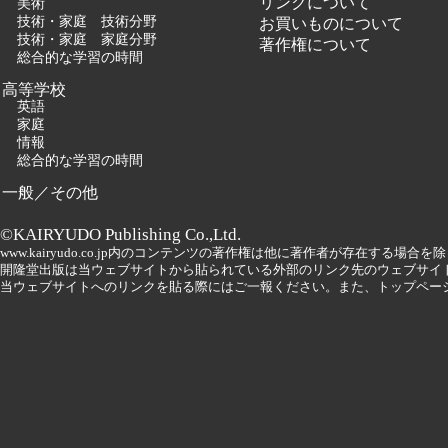
リンクについて
美術
技術・家庭 技術分野
お買いものについて
技術・家庭 家庭分野
著作権について
総合的な学習の時間
高等学校
英語
家庭
情報
総合的な学習の時間
一般／その他
©KAIRYUDO Publishing Co.,Ltd.
www.kairyudo.co.jp内のコンテンツの著作権は他に著作者が存在する場
開隆堂出版は当ウェブサイトから貼られている外部のリンク先のウェブサイ
当ウェブサイトへのリンクを貼る際にはご一報ください。また、トップペー