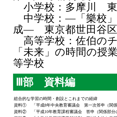
小学校：多摩川 東
中学校：―「樂校」
成― 東京都世田谷
高等学校：佐伯のチ
「未来」の時間の授
等学校
Ⅲ部 資料編
総合的な学習の時間・創設とこれまでの経緯
資料①
「平成8年中央教育審議会 第一次答申（関
資料②
「平成10年教育課程審議会 答申（関係部分