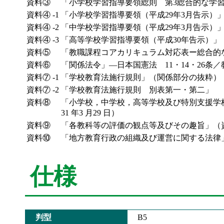
資料③
「小学校学習指導要領総則 第3総合的な学習
資料④ -1
「小学校学習指導要領（平成29年3月告示）」
資料④ -2
「中学校学習指導要領（平成29年3月告示）」
資料④ -3
「高等学校学習指導要領（平成30年告示）」
資料⑤
「教職課程コアカリキュラム対応表ー総合的
資料⑥
「関係法令」―日本国憲法 11・14・26
資料⑦ -1
「学校教育法施行規則」（関係部分の抜粋）
資料⑦ -2
「学校教育法施行規則 別表第一・第二」
資料⑧
「小学校，中学校，高等学校及び特別支援学
31 年3 月29 日）
資料⑨
「各教科等の評価の観点等及びその趣旨」（
資料⑩
「地方教育行政の組織及び運営に関する法律
仕様
判型
B5